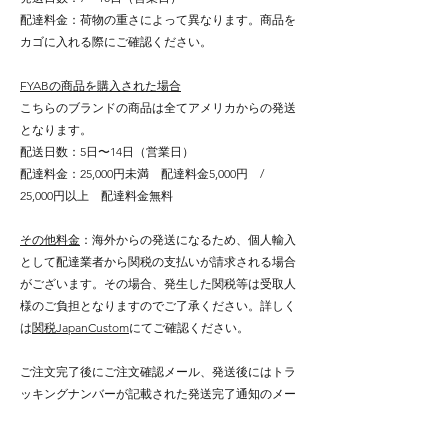
配達料金：荷物の重さによって異なります。商品を
カゴに入れる際にご確認ください。
FYABの商品を購入された場合
こちらのブランドの商品は全てアメリカからの発送
となります。
配送日数：5日〜14日（営業日）
配達料金：25,000円未満 配達料金5,000円 /
25,000円以上 配達料金無料
その他料金
：海外からの発送になるため、個人輸入
として配達業者から関税の支払いが請求される場合
がございます。その場合、発生した関税等は受取人
様のご負担となりますのでご了承ください。詳しく
は
関税JapanCustom
にてご確認ください。
ご注文完了後にご注文確認メール、発送後にはトラ
ッキングナンバーが記載された発送完了通知のメー
ルをお送りします。